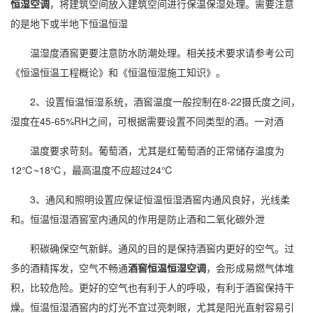
恒湿空调
，将建筑空间放入建筑空间进行保温保湿处理。需要注意
的是地下或半地下恒温恒湿
温湿度酒窖更要注意防水
防潮
处理。相关技术要求请参考公司
《恒温恒温工程概论》和《恒温恒湿施工知识》。
2、设置恒温恒湿系统，酒窖温度一般控制在8-22摄氏度之间，
湿度在45-65%RH之间，可根据需要设置不同类型的酒。一对酒
温度要求苛刻。葡萄酒，尤其是红葡萄酒的正常储存温度为
12℃~18℃，最高温度不应超过24℃
3、通风和照明设置应保证恒温恒湿酒窖内通风良好，光线柔
和。恒温恒湿酒窖室内通风的作用是防止酒和二氧化碳外泄
积碳确保空气新鲜。通风的目的是保持酒窖内更好的空气。过
多的酒精挥发，空气不畅通
酒窖恒温恒湿空调
，会形成易燃气体堆
积，比较危险。更好的空气也有利于人的呼吸，有利于酒窖保持干
燥。恒温恒湿酒窖内的灯光不宜过亮刺眼，尤其是阳光直射容易引