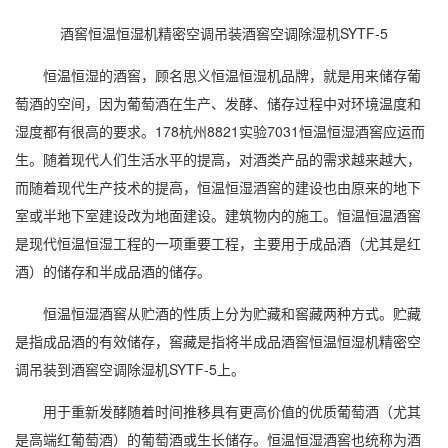
酒窖恒温恒湿机精密空调吊装酒窖空调除湿机SYTF-5
恒温恒湿
的酒窖，顾名思义
恒温恒湿机
品牌，就是用来储存葡
萄酒的空间，因为葡萄酒在生产、发酵、储存过程中对环境温度和
湿度
都有很高的要求。178杭州8821实验7031恒温恒湿酒窖应运而
生。随着现代人们生活水平的提高，对酒类产品的需求越来越大，
而随着现代生产技术的提高，恒温恒湿酒窖的建设也由原来的地下
室或半地下室建设改为地面建设。建筑物内的施工。恒温恒温酒窖
是现代恒温恒湿工程的一项重要工程，主要用于成品酒（尤其是红
酒）的储存和半成品酒的储存。
恒温恒湿酒窖从贮酒的性质上分为贮藏和窖藏两种方式。贮藏
是指成品酒的有效储存，窖藏是指将半成品
酒窖恒温恒湿
机精密
空
调
吊装到酒窖空调
除湿机
SYTF-5上。
用于重新发酵随着时间推移具有更高价值的优质葡萄酒（尤其
是高端红葡萄酒）的葡萄酒或生长储存。恒温恒湿酒窖也统称为酒