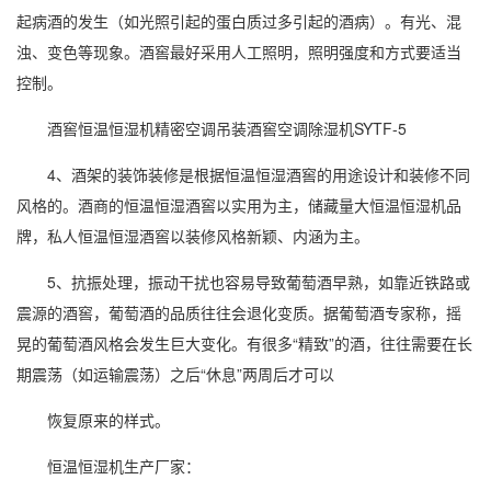
起病酒的发生（如光照引起的蛋白质过多引起的酒病）。有光、混
浊、变色等现象。酒窖最好采用人工照明，照明强度和方式要适当
控制。
酒窖恒温恒湿机精密空调吊装酒窖
空调除湿
机SYTF-5
4、酒架的装饰装修是根据恒温恒湿酒窖的用途设计和装修不同
风格的。酒商的恒温恒湿酒窖以实用为主，储藏量大恒温恒湿机品
牌，私人恒温恒湿酒窖以装修风格新颖、内涵为主。
5、抗振处理，振动干扰也容易导致葡萄酒早熟，如靠近铁路或
震源的酒窖，葡萄酒的品质往往会退化变质。据葡萄酒专家称，摇
晃的葡萄酒风格会发生巨大变化。有很多“精致”的酒，往往需要在长
期震荡（如运输震荡）之后“休息”两周后才可以
恢复原来的样式。
恒温恒湿机生产厂家：