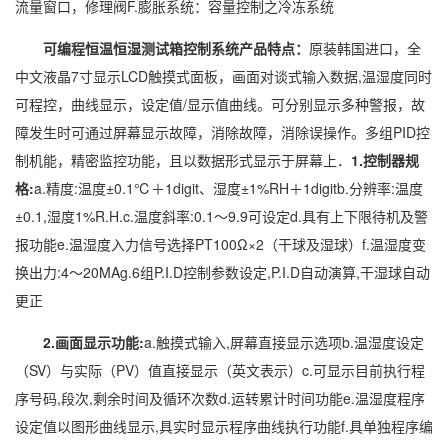
流量窗口，修理阀F.膨胀系统：容量控制之冷冻系统
可编程恒温恒湿测试箱控制系统
产品特点
：
原装韩国进口，全
中文液晶7寸显示LCD触摸式面板，画面对谈式输入数据,温湿度同时
可程控，曲线显示，设定值/显示值曲线。可分别显示多种警报，故
障发生时可通过屏幕显示故障，消除故障，消除误操作。多组PID控
制机能，精密监控功能，且以数据形式显示于屏幕上．
1.控制器规
格:
a.精度:温度±0.1℃＋1digit、湿度±1%RH＋1digitb.分辨率:温度
±0.1,湿度1%R.H.c.温度斜率:0.1～9.9可设定d.具有上下限待机及警
报功能e.温湿度入力信号选择PT100Ω×2（干球及湿球）f.温湿度变
换出力:4～20MAg.6组P.I.D控制参数设定,P.I.D自动演算,干湿球自动
更正
2.画面显示功能:
a.触摸式输入,屏幕直接显示选项b.温湿度设定
（SV）与实际（PV）值直接显示（英文表示）c.可显示目前执行程
序号码,段次,剩余时间及循环次数d.运转累计时间功能e.温湿度程序
设定值以图形曲线显示,具实时显示程序曲线执行功能f.具单独程序编