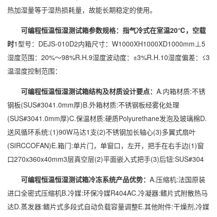
热
加湿
量等于湿热损耗量，故能长期稳定的使用。
可编程恒温恒湿测试箱
参数规格
：指气冷式在室温20℃，空载
时
1型号：DEJS-010D2内箱尺寸：W1000XH1000XD1000mm⊥5
湿度范围：20%～98%R.H.9湿度波动度：±3%R.H.10湿度偏差：≤3
温
湿度控制
范围：
可编程恒温恒湿测试箱结构及材质
设计要点
：
A.内箱材质:不锈
钢板(SUS#3041.0mm厚)B.外箱材质:不锈钢板经雾化处理
(SUS#3041.0mm厚)C.保温材质:硬质Polyurethane发泡及玻璃棉D.
送风循环系统:(1)90W马达1支(2)不锈钢加长轴心(3)多翼式扇叶
(SIRCCOFAN)E.箱门:单片门，单窗口，左开，把手在右手边(1)窗
口270x360x40mm3层真空层(2)平面嵌入式把手(3)后钮:SUS#304
可编程恒温恒湿测试箱
冷冻系统
产品优势
：
A.压缩机:法国原装
进口全密式压缩机B.冷媒:环保冷媒R404AC.冷凝器:鳍片式附散热马
达D.蒸发器:鳍片式多段式自动负载容量调整E.其他附件:干燥剂,冷媒