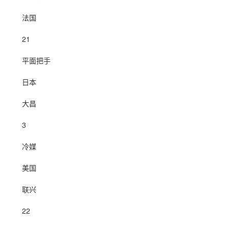
法国
21
平面把手
日本
大昌
3
冷媒
美国
联兴
22