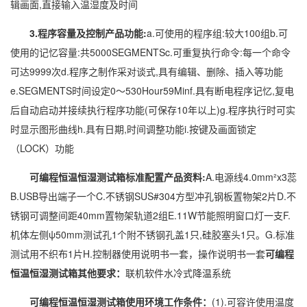
辑画面,直接输入温湿度及时间
3.程序容量及控制
产品功能
:
a.可使用的程序组:较大100组b.可
使用的记忆容量:共5000SEGMENTSc.可重复执行命令:每一个命令
可达9999次d.程序之制作采对谈式,具有编辑、删除、插入等功能
e.SEGMENTS时间设定0～530Hour59Minf.具有断电程序记忆,复电
后自动启动并接续执行程序功能(可保存10年以上)g.程序执行时可实
时显示图形曲线h.具有日期,时间调整功能i.按键及画面锁定
（LOCK）功能
可编程恒温恒湿测试箱
标准配置
产品资料
:
A.电源线4.0mm²x3蕊
B.USB导出端子一个C.不锈钢SUS#304方型冲孔钢板置物架2片D.不
锈钢可调整间距40mm置物架轨道2组E.11W节能照明窗口灯一支F.
机体左侧ψ50mm测试孔1个附不锈钢孔盖1只,硅胶塞头1只。G.标准
测试用不织布1片H.控制器使用说明书一套，操作说明书一套
可编程
恒温恒湿测试箱其他要求：
联机软件水冷式降温系统
可编程恒温恒湿测试箱
使用环境
工作条件
：
(1).可容许使用温度