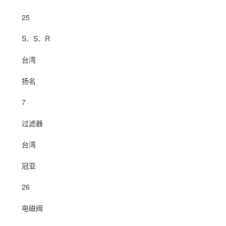
25
S．S．R
台湾
扬名
7
过滤器
台湾
冠亚
26
电磁阀