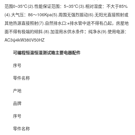
范围0~35℃(2).性能保证范围：5~35℃(3).
相对湿度
：不大于85%
(4).大气压：86～106Kpa(5).周围无强烈振动(6).无阳光直接照射或
其他热源直接照射(7).自然排水口:※排水管中途不得有凸起，房屋地
面不得有极端的倾斜.(8).加湿用水供水条件
：
纯净水(9).使用电源：
AC3ψ4kW380V50HZ
可编程恒温恒湿测试箱主要
电器
配件
序号
零件名称
产地
品牌
序号
零件名称