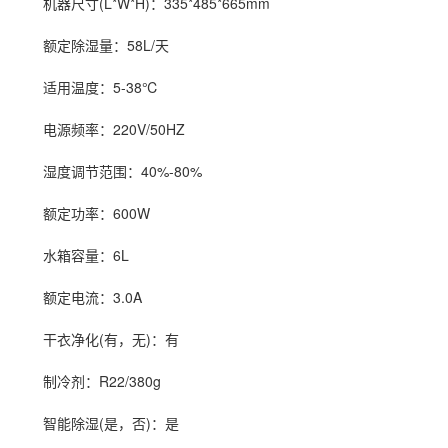
机器尺寸(L*W*H)：335*485*665mm
额定除湿量：58L/天
适用温度：5-38℃
电源频率：220V/50HZ
湿度调节范围：40%-80%
额定功率：600W
水箱容量：6L
额定电流：3.0A
干衣净化(有，无)：有
制冷剂：R22/380g
智能除湿(是，否)：是