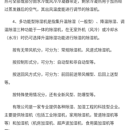
热可全部或部分由水冷或风冷冷凝器带走，剩余冷凝热用于加热经
过蒸发器后的空气，其出风温度能进行调节的除湿机。
4、多
功能型除湿机
是指集升温除湿（一般型）、降温除湿、
调
温除湿
三种功能于一体的除湿机，在无室外机（风冷）或冷却水
（水冷）时仍可选择升温除湿功能进行除湿的除湿机。
按有无带风机分，可分为：常规除湿机、风道式除湿机。
按控制形式分，可分为：自动型和非自动型等。
按送回风方式分，可分为：前回前送带风帽型、后回上送型
等。
按特殊使用情况分，还有全新风型、防爆型等。
有限公司是一家专业提供各种除湿、
加湿
工程的科技型企业。
主要提供除湿机（包括工业除湿机，
家用除湿机
，
管道除湿机
等
等）和
加湿机
（机房加湿机、
超声波加湿
机、
食用菌
加湿机等