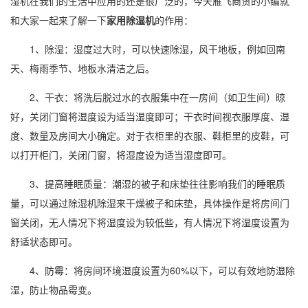
湿机在我们的生活中应用的还是很广泛的，今天雁飞商贸的小编就
和大家一起来了解一下
家用除湿机
的作用：
1、除湿：
湿度
过大时，可以快速除湿，风干地板，例如
回南
天
、
梅雨季
节、地板水清洁之后。
2、干衣：将洗后脱过水的衣服集中在一房间（如卫生间）晾
好，关闭门窗将湿度设为适当湿度即可；干衣时间视衣服厚度、湿
度、数量及房间大小确定。对于衣柜里的衣服、鞋柜里的皮鞋，可
以打开柜门，关闭门窗，将湿度设为适当湿度即可。
3、提高睡眠质量：潮湿的被子和床垫往往影响我们的睡眠质
量，可以通过
除湿机除湿
来干燥被子和床垫，具体操作是将房间门
窗关闭，无人情况下将湿度设为较低些，有人情况下将湿度设置为
舒适状态即可。
4、防霉：将房间环境湿度设置为60%以下，可以有效地防湿除
湿，防止物品霉变。