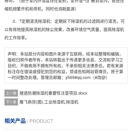
寿命。（由于室内外湿度存在差别，室外
湿气
扩散到室内，致使压
缩机频繁开机和停机，同时也消耗能源）
2、?定期清洗除湿机：定期拆下除湿机的过滤网进行清洗，可
以有效地提高除湿机的除尘效果，改善环境空气质量，提高除湿机
的工作效率。
声明：本站部分内容和图片来源于互联网，经本站整理和编辑，
版权归原作者所有，本站转载出于传递更多信息、交流和学习之
目的，不做商用不拥有所有权，不承担相关法律责任。若有来源
标注存在错误或侵犯到您的权益，烦请告知网站管理员，将于第
一时间整改处理。管理员邮箱：y569#qq.com（#改@）
隧道防潮除湿的重要性注意项目.docx
上一条
雁飞商贸(图),工业除湿机,除湿机
下一条
相关产品
/ PRODUCT