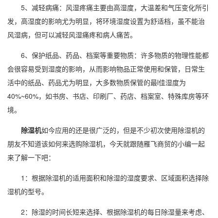
5、减轻病痛：风湿疼痛主要由
高湿度
，大温差和气压变化所引
发，高湿度的影响尤为明显，将环境湿度设置为舒适档，虽不能治
风湿病，但可以减轻风湿痛疼和病人痛苦。
6、保护纸品、药品、档案等重要物质：许多物质的物理性能都
会很容易受到湿度的影响，从而影响物品正常使用和保管，日常生
活中的纸品、药品尤为明显，大多数物质保管的最l佳湿度为
40%~60%，如书房、书店、
印刷
厂、药店、档案室、特殊库房等环
境。
除湿机
如今应用的还是很广泛的，但是不少初次
使用除湿机
的
朋友不知道该如何来
选购除湿机
，今天就跟随雁飞商贸的小编一起
来了解一下吧：
1：根据除湿机的适用面积和除湿的湿度要求、区域面积选择除
湿机的型号。
2：除湿的时间长短来选择、根据除湿机的每日除湿量来考虑、